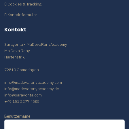
Cookies & Tracking
Kontaktformular
Kontakt
Sarayonta - MaDevaRanyAcademy
Ma Deva Rany
Härtenstr. 6
72810 Gomaringen
info@madevaranyacademy.com
info@madevaranyacademy.de
info@sarayonta.com
+49 151 2277 4585
Benutzername