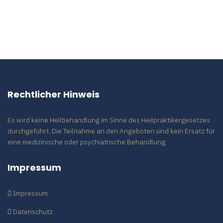
Rechtlicher Hinweis
Es wird keine Heilbehandlung im Sinne des Heilpraktikergesetzes
durchgeführt. Die Teilnahme an den Angeboten sind kein Ersatz für
eine medizinische oder psychiatrische Behandlung.
Impressum
Impressum
Datenschutz